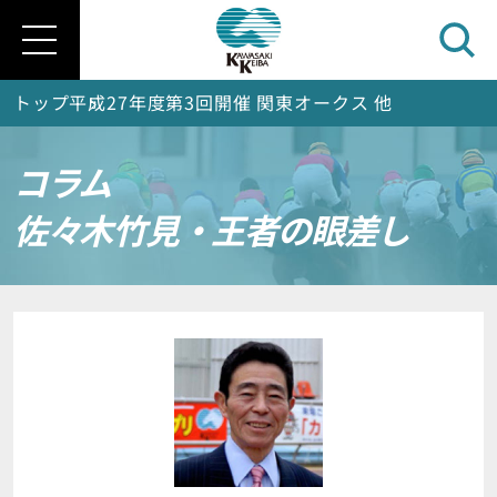
トップ
平成27年度第3回開催 関東オークス 他
コラム
佐々木竹見・王者の眼差し