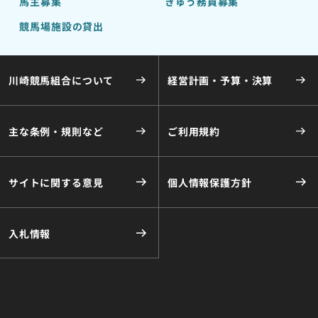
馬主募集
きゅう務員募集
競馬場施設の貸出
川崎競馬組合について
経営計画・予算・決算
主な条例・規則など
ご利用規約
サイトに関する意見
個人情報保護方針
入札情報