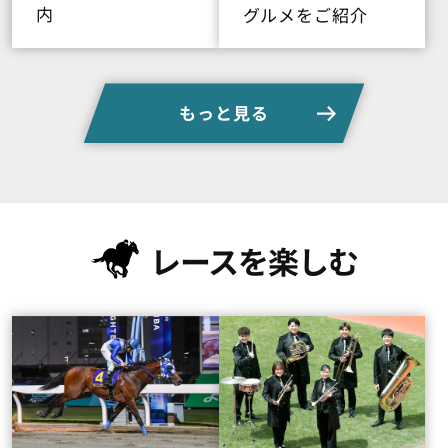
内
グルメをご紹介
もっと見る
レースを楽しむ