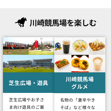
川崎競馬場を楽しむ
川崎競馬場
芝生広場・遊具
グルメ
芝生広場やお子さ
名物の「激辛やき
ま向け遊具のご案
そば」など様々な