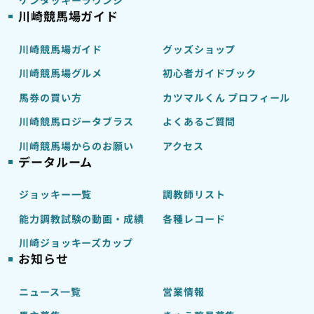
川崎競馬場ガイド
川崎競馬場ガイド
グッズショップ
川崎競馬場グルメ
初心者ガイドブック
馬券の買い方
カツマルくん プロフィール
川崎競馬ロジータブラス
よくあるご質問
川崎競馬場からのお願い
アクセス
データルーム
ジョッキー一覧
調教師リスト
能力調教試験の動画・成績
各種レコード
川崎ジョッキーズカップ
お知らせ
ニュース一覧
営業情報