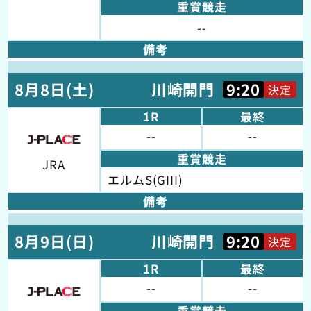
重賞競走
--
備考
9:20
8月8日(土)
川崎開門
決定
1R
最終
--
--
重賞競走
JRA
エルムS(GIII)
備考
9:20
8月9日(日)
川崎開門
決定
1R
最終
--
--
重賞競走