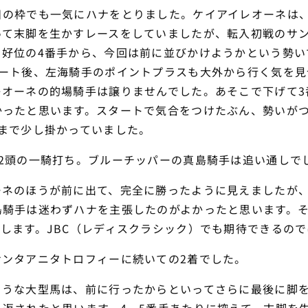
目の枠でも一気にハナをとりました。ケイアイレオーネは
って末脚を生かすレースをしていましたが、転入初戦のサ
も好位の4番手から、今回は前に並びかけようかという勢い
タート後、左海騎手のポイントプラスも大外から行く気を見
レオーネの的場騎手は譲りませんでした。あそこで下げて3
かったと思います。スタートで気合をつけたぶん、勢いが
まで少し掛かっていました。
は2頭の一騎打ち。ブルーチッパーの真島騎手は追い通しで
ーネのほうが前に出て、完全に勝ったように見えましたが
島騎手は迷わずハナを主張したのがよかったと思います。
します。JBC（レディスクラシック）でも期待できるの
サンタアニタトロフィーに続いての2着でした。
ような大型馬は、前に行ったからといってさらに最後に脚