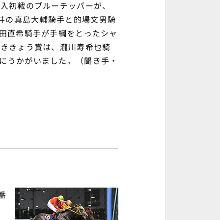
転入初戦のブルーチッパーが、
井の真島大輔騎手と的場文男騎
町田直希騎手が手綱をとったシャ
のききょう賞は、瀧川寿希也騎
んにうかがいました。（聞き手・
番