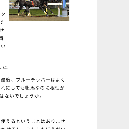
、
ンタ
で
せ
番
つい
した。
、最後、ブルーチッパーはよく
それにしても牝馬なのに根性が
ではないでしょうか。
を使えるということはありませ