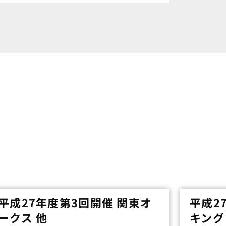
平成27年度第3回開催 関東オ
平成2
ークス 他
キング