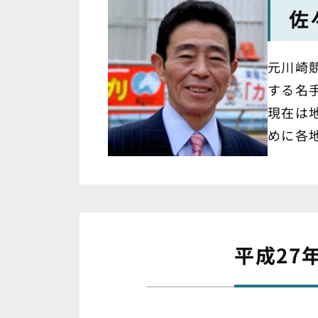
佐
元川崎
する名
現在は
めに各
平成27