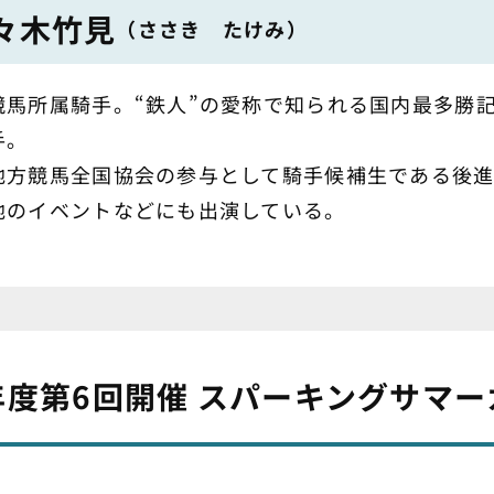
々木竹見
（ささき たけみ）
競馬所属騎手。“鉄人”の愛称で知られる国内最多勝記録
手。
地方競馬全国協会の参与として騎手候補生である後進
地のイベントなどにも出演している。
年度第6回開催 スパーキングサマー