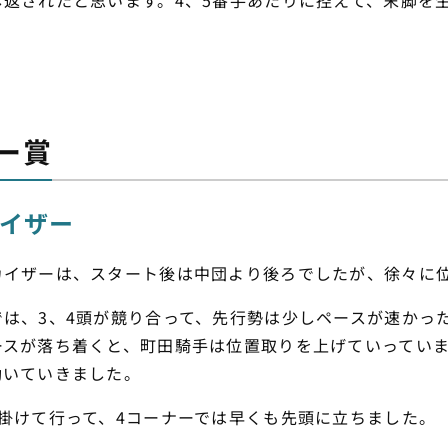
し返されたと思います。4、5番手あたりに控えて、末脚を
ー賞
カイザー
カイザーは、スタート後は中団より後ろでしたが、徐々に
は、3、4頭が競り合って、先行勢は少しペースが速かっ
ースが落ち着くと、町田騎手は位置取りを上げていっていま
動いていきました。
掛けて行って、4コーナーでは早くも先頭に立ちました。