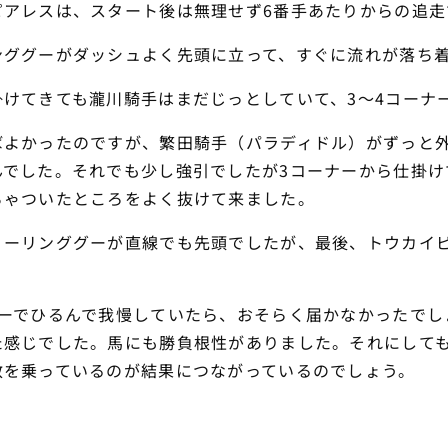
ピアレスは、スタート後は無理せず6番手あたりからの追走
ンググーがダッシュよく先頭に立って、すぐに流れが落ち
掛けてきても瀧川騎手はまだじっとしていて、3～4コーナ
ばよかったのですが、繁田騎手（パラディドル）がずっと
んでした。それでも少し強引でしたが3コーナーから仕掛け
ちゃついたところをよく抜けて来ました。
ィーリンググーが直線でも先頭でしたが、最後、トウカイ
ナーでひるんで我慢していたら、おそらく届かなかったでし
た感じでした。馬にも勝負根性がありました。それにして
数を乗っているのが結果につながっているのでしょう。