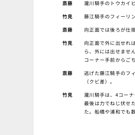
斎藤
瀧川騎手のトウカイ
竹見
藤江騎手のフィーリ
斎藤
向正面では後ろが仕
竹見
向正面で外に出せれ
ら、外には出せませ
コーナー手前からご
斎藤
逃げた藤江騎手のフ
（クビ差）。
竹見
瀧川騎手は、4コー
最後は力でねじ伏せ
た。船橋や浦和でも