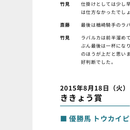
竹見
仕掛けとしては少し
は仕方なかったでし
斎藤
最後は楢崎騎手のラ
竹見
ラバルカは前半溜め
ぶん最後は一杯にな
のほうが上だと思い
好判断でした。
2015年8月18日（火）
ききょう賞
優勝馬 トウカイ