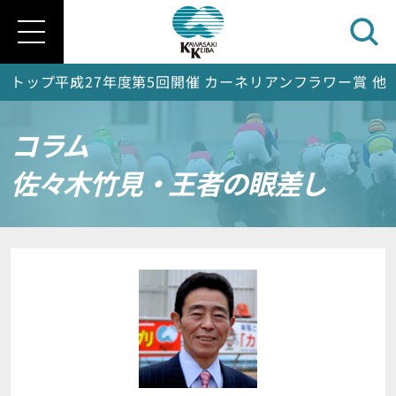
トップ
平成27年度第5回開催 カーネリアンフラワー賞 他
コラム
佐々木竹見・王者の眼差し