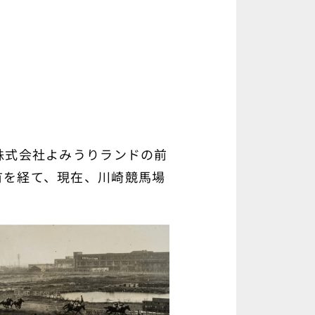
株式会社よみうりランドの前
有を経て、現在、川崎競馬場