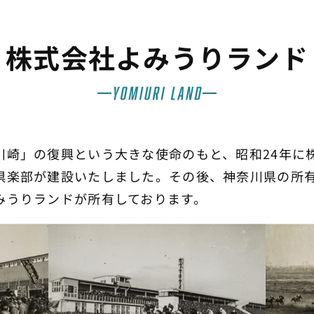
株式会社よみうりランド
川崎」の復興という大きな使命のもと、昭和24年に
倶楽部が建設いたしました。その後、神奈川県の所
みうりランドが所有しております。