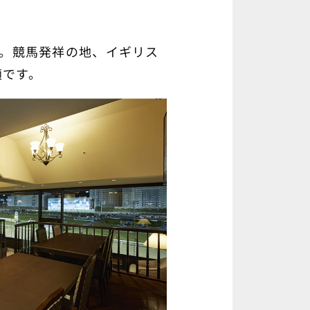
ス。競馬発祥の地、イギリス
適です。