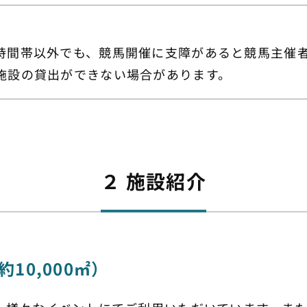
時間帯以外でも、競馬開催に支障があると競馬主催
施設の貸出ができない場合があります。
２ 施設紹介
10,000㎡）