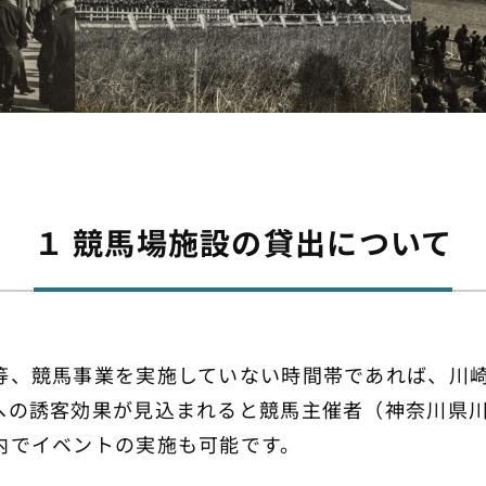
１ 競馬場施設の貸出について
等、競馬事業を実施していない時間帯であれば、川
への誘客効果が見込まれると競馬主催者（神奈川県
内でイベントの実施も可能です。