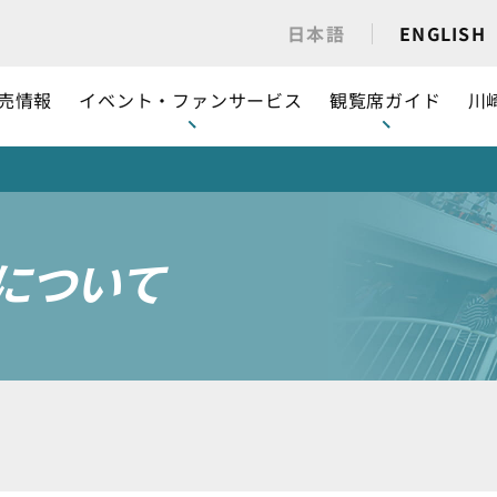
日本語
ENGLISH
売情報
イベント・ファンサービス
観覧席ガイド
川
について