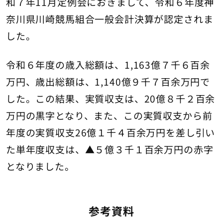
和７年11月定例会におきまして、令和６年度神
奈川県川崎競馬組合一般会計決算が認定されま
した。
令和６年度の歳入総額は、1,163億７千６百余
万円、歳出総額は、1,140億９千７百余万円で
した。この結果、実質収支は、20億８千２百余
万円の黒字となり、また、この実質収支から前
年度の実質収支26億１千４百余万円を差し引い
た単年度収支は、▲５億３千１百余万円の赤字
となりました。
参考資料