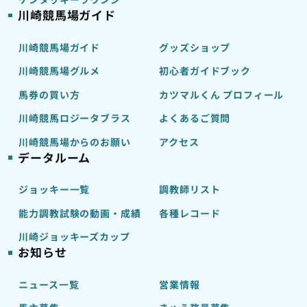
川崎競馬場ガイド
川崎競馬場ガイド
グッズショップ
川崎競馬場グルメ
初心者ガイドブック
馬券の買い方
カツマルくん プロフィール
川崎競馬ロジータブラス
よくあるご質問
川崎競馬場からのお願い
アクセス
データルーム
ジョッキー一覧
調教師リスト
能力調教試験の動画・成績
各種レコード
川崎ジョッキーズカップ
お知らせ
ニュース一覧
営業情報