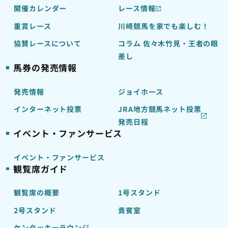
開催カレンダー
レース情報
重賞レース
川崎競馬を家でも楽しむ！
協賛レースについて
コラム 佐々木竹見・王者の眼
差し
馬券の発売情報
発売情報
ジョイホース
インターネット投票
JRA地方競馬ネット投票
発売日程
イベント・ファンサービス
イベント・ファンサービス
観覧席ガイド
観覧席の概要
1号スタンド
2号スタンド
貴賓室
ケンタッキーラウンジ