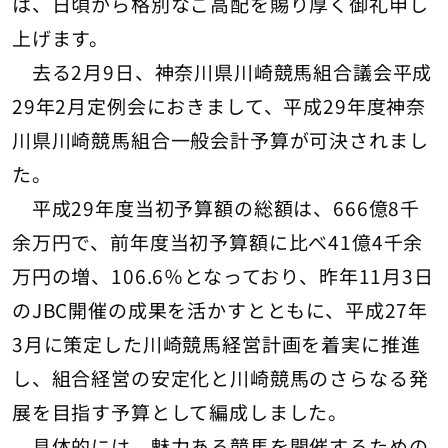
は、日頃から格別なご高配を賜り厚く御礼申し
上げます。
去る2月9日、神奈川県川崎競馬組合議会平成
29年2月定例会におきまして、平成29年度神奈
川県川崎競馬組合一般会計予算が可決されまし
た。
平成29年度当初予算額の総額は、666億8千
余万円で、前年度当初予算額に比べ41億4千余
万円の増、106.6％となっており、昨年11月3日
のJBC開催の成果を活かすとともに、平成27年
3月に策定した川崎競馬経営計画を着実に推進
し、組合経営の安定化と川崎競馬のさらなる発
展を目指す予算として編成しました。
具体的には、魅力ある競馬を開催するための