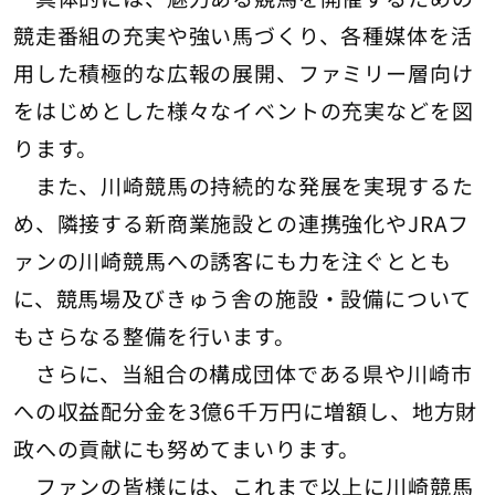
競走番組の充実や強い馬づくり、各種媒体を活
用した積極的な広報の展開、ファミリー層向け
をはじめとした様々なイベントの充実などを図
ります。
また、川崎競馬の持続的な発展を実現するた
め、隣接する新商業施設との連携強化やJRAフ
ァンの川崎競馬への誘客にも力を注ぐととも
に、競馬場及びきゅう舎の施設・設備について
もさらなる整備を行います。
さらに、当組合の構成団体である県や川崎市
への収益配分金を3億6千万円に増額し、地方財
政への貢献にも努めてまいります。
ファンの皆様には、これまで以上に川崎競馬