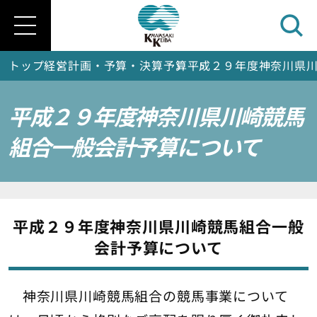
トップ
経営計画・予算・決算
予算
平成２９年度神奈川県
平成２９年度神奈川県川崎競馬
組合一般会計予算について
平成２９年度神奈川県川崎競馬組合一般
会計予算について
神奈川県川崎競馬組合の競馬事業について