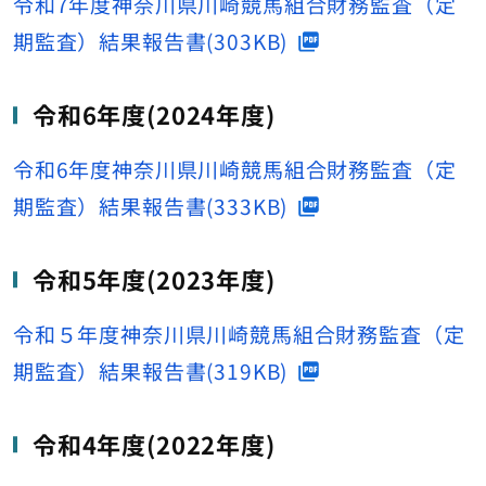
令和7年度神奈川県川崎競馬組合財務監査（定
期監査）結果報告書(303KB)
令和6年度(2024年度)
令和6年度神奈川県川崎競馬組合財務監査（定
期監査）結果報告書(333KB)
令和5年度(2023年度)
令和５年度神奈川県川崎競馬組合財務監査（定
期監査）結果報告書(319KB)
令和4年度(2022年度)