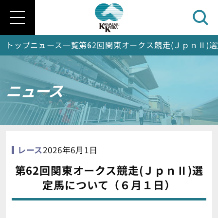
トップ
ニュース一覧
第62回関東オークス競走(ＪｐｎⅡ)
ニュース
レース
2026年6月1日
第62回関東オークス競走(ＪｐｎⅡ)選
定馬について（６月１日）