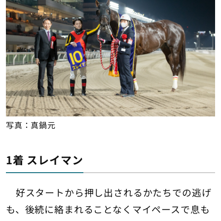
写真：真鍋元
1着 スレイマン
好スタートから押し出されるかたちでの逃げ
も、後続に絡まれることなくマイペースで息も