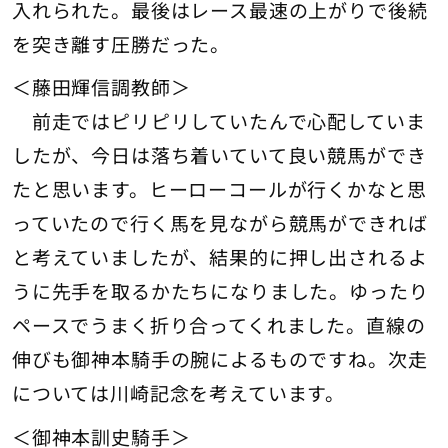
入れられた。最後はレース最速の上がりで後続
を突き離す圧勝だった。
＜藤田輝信調教師＞
前走ではピリピリしていたんで心配していま
したが、今日は落ち着いていて良い競馬ができ
たと思います。ヒーローコールが行くかなと思
っていたので行く馬を見ながら競馬ができれば
と考えていましたが、結果的に押し出されるよ
うに先手を取るかたちになりました。ゆったり
ペースでうまく折り合ってくれました。直線の
伸びも御神本騎手の腕によるものですね。次走
については川崎記念を考えています。
＜御神本訓史騎手＞