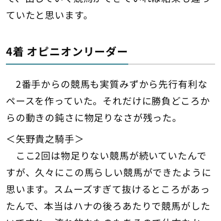
ていたと思います。
4着 オピニオンリーダー
2番手からの競馬も実質みずから先行有利な
ペースを作っていた。それだけに勝負どころか
らの動きの鈍さに物足りなさが残った。
＜矢野貴之騎手＞
ここ2回は物足りない競馬が続いていたんで
すが、久々にこの馬らしい競馬ができたように
思います。スムーズすぎて抜けるところがあっ
たんで、本当はハナの後ろあたりで競馬がした