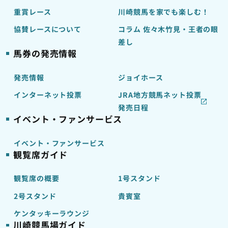
重賞レース
川崎競馬を家でも楽しむ！
協賛レースについて
コラム 佐々木竹見・王者の眼
差し
馬券の発売情報
発売情報
ジョイホース
インターネット投票
JRA地方競馬ネット投票
発売日程
イベント・ファンサービス
イベント・ファンサービス
観覧席ガイド
観覧席の概要
1号スタンド
2号スタンド
貴賓室
ケンタッキーラウンジ
川崎競馬場ガイド