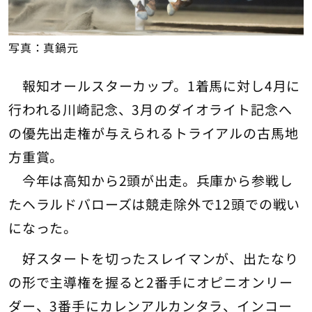
写真：真鍋元
報知オールスターカップ。1着馬に対し4月に
行われる川崎記念、3月のダイオライト記念へ
の優先出走権が与えられるトライアルの古馬地
方重賞。
今年は高知から2頭が出走。兵庫から参戦し
たヘラルドバローズは競走除外で12頭での戦い
になった。
好スタートを切ったスレイマンが、出たなり
の形で主導権を握ると2番手にオピニオンリー
ダー、3番手にカレンアルカンタラ、インコー