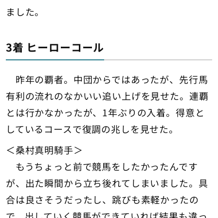
ました。
3着 ヒーローコール
昨年の覇者。中団からではあったが、先行馬
有利の流れのなかいい追い上げを見せた。連覇
とは行かなかったが、1年ぶりの入着。得意と
しているコースで復調の兆しを見せた。
＜桑村真明騎手＞
もうちょっと前で競馬をしたかったんです
が、出た瞬間から立ち後れてしまいました。具
合は良さそうだったし、跳びも素軽かったの
で、出していく競馬ができていれば結果も違っ