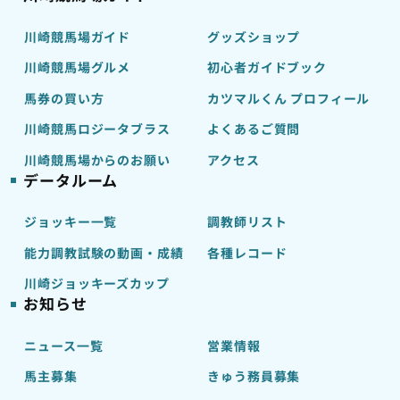
川崎競馬場ガイド
グッズショップ
川崎競馬場グルメ
初心者ガイドブック
馬券の買い方
カツマルくん プロフィール
川崎競馬ロジータブラス
よくあるご質問
川崎競馬場からのお願い
アクセス
データルーム
ジョッキー一覧
調教師リスト
能力調教試験の動画・成績
各種レコード
川崎ジョッキーズカップ
お知らせ
ニュース一覧
営業情報
馬主募集
きゅう務員募集