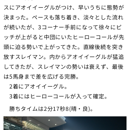
スにアオイイーグルがつけ、早いうちに態勢が
決まった。ペースも落ち着き、淡々とした流れ
が続いたが、3コーナー手前になって徐々にピ
ッチが上がると中団にいたヒーローコールが先
頭に迫る勢いで上がってきた。直線後続を突き
放すスレイマン。内からアオイイーグルが猛追
してきたが、スレイマンの勢いは衰えず、最後
は5馬身まで差を広げる完勝。
2着にアオイイーグル。
3着にはヒーローコールが入って確定。
勝ちタイムは2分17秒8(晴・良)。