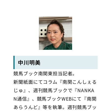
中川明美
競馬ブック南関東担当記者。
新聞紙面にてコラム『南関こんしぇる
じゅ』、週刊競馬ブックで『NANKA
N通信』、競馬ブックWEBにて『南関
あらうんど』等を執筆。週刊競馬ブッ