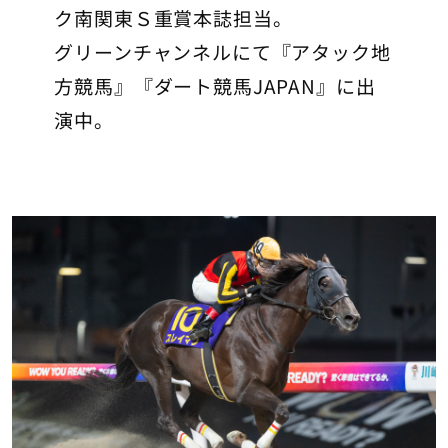
ク南関東Ｓ重賞本誌担当。
グリーンチャンネルにて『アタック地
方競馬』『ダート競馬JAPAN』に出
演中。