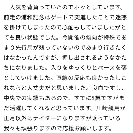
人気を背負っていたのでホッとしています。
前走の浦和記念はゲートで突進したことで迷惑
を掛けてしまったので心配もしていましたがと
ても良い状態でした。今開催の傾向が特殊であ
まり先行馬が残っていないのであまり行きたく
はなかったんですが、押し出されるようなかた
ちになりました。入りをゆっくりとペースを落
としていけました。直線の反応も良かったしこ
れならと大丈夫だと思いました。良血ですし、
中央での実績もあるので、すでに8歳ですがま
だ活躍してくれると思っています。川崎競馬が
正月以外はナイターになりますが乗っている
我々も頑張りますので応援お願いします。