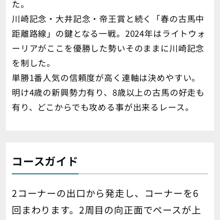
た。
川崎記念・大井記念・帝王賞と続く「春の古馬中
距離路線」の鍵となる一戦。2024年はライトウォ
ーリアがここを優勝した勢いそのままに川崎記念
を制した。
単勝1番人気の信頼度が高く連軸は決めやすい。
明け4歳の新興勢力有り、8歳以上の古馬の好走も
有り、どこからでも攻める事が出来るレース。
コースガイド
2コーナーの出口から発走し、コーナーを6
回まわります。2周目の向正面でペースが上