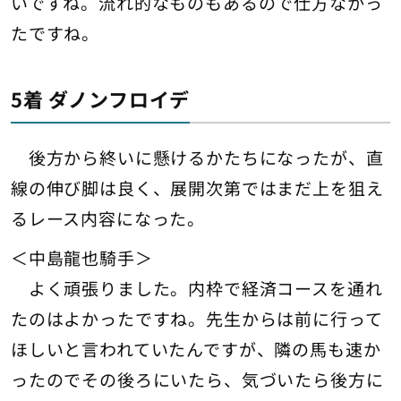
いですね。流れ的なものもあるので仕方なかっ
たですね。
5着 ダノンフロイデ
後方から終いに懸けるかたちになったが、直
線の伸び脚は良く、展開次第ではまだ上を狙え
るレース内容になった。
＜中島龍也騎手＞
よく頑張りました。内枠で経済コースを通れ
たのはよかったですね。先生からは前に行って
ほしいと言われていたんですが、隣の馬も速か
ったのでその後ろにいたら、気づいたら後方に