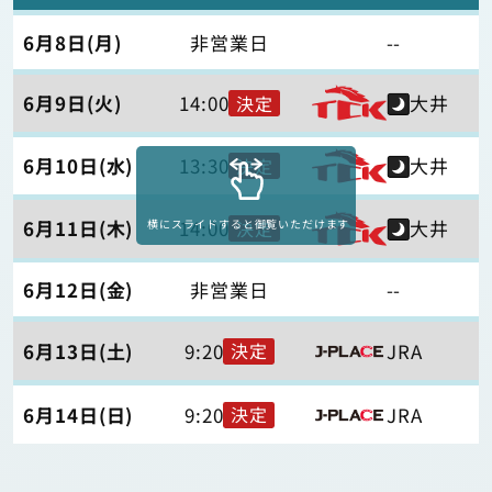
6月8日(月)
非営業日
--
6月9日(火)
14:00
大井
決定
6月10日(水)
13:30
大井
決定
横にスライドすると御覧いただけます
6月11日(木)
14:00
大井
決定
6月12日(金)
非営業日
--
6月13日(土)
9:20
JRA
決定
6月14日(日)
9:20
JRA
決定